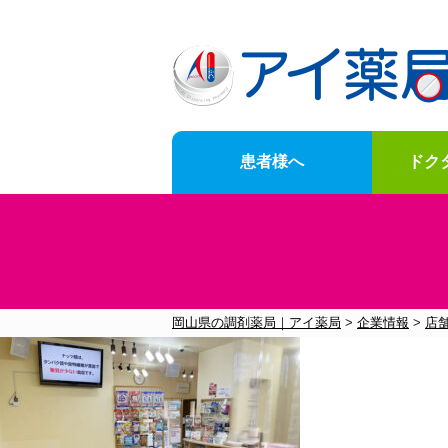
患者様へ
ドク
News
for-customer
doctor-Opening-of-business-support
Company-information
岡山県の調剤薬局｜アイ薬局
>
企業情報
>
店
お知らせ一覧はこちら
メニュー一覧はこちら
メニュー一覧はこちら
メニュー一覧はこちら