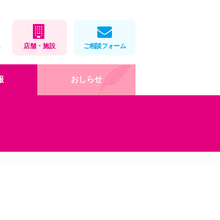
1
店舗・施設
ご相談フォーム
報
おしらせ
在宅医療
店舗・施設情報
健康教室
処方せんネット予約
会社概要
薬局製剤
福利厚生・取組
お薬をパックします
ロゴマークデザイン
」
岡大×アイ薬局寄付講座
DX・AI化
健康教室
インターンシップ(栄養学
科)
お役立ちツール