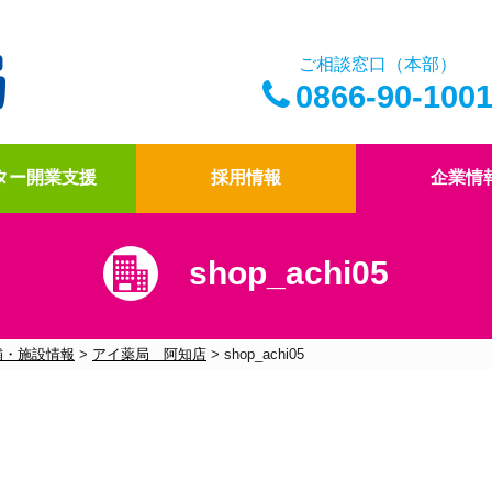
ご相談窓口（本部）
0866-90-100
ター開業支援
採用情報
企業情
shop_achi05
アイ薬局の薬剤師
ドクター開業支援
アイ薬局の想い
四コマ漫画
アイ薬局のこだわり
社内報「アイコトバ
舗・施設情報
>
アイ薬局 阿知店
>
shop_achi05