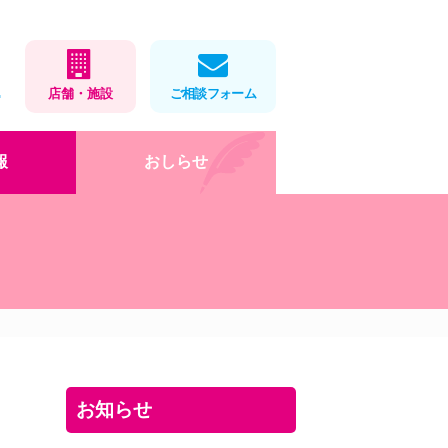
1
店舗・施設
ご相談フォーム
報
おしらせ
在宅医療
店舗・施設情報
健康教室
処方せんネット予約
会社概要
薬局製剤
福利厚生・取組
お薬をパックします
ロゴマークデザイン
」
岡大×アイ薬局寄付講座
DX・AI化
健康教室
インターンシップ(栄養学
お知らせ
科)
お役立ちツール