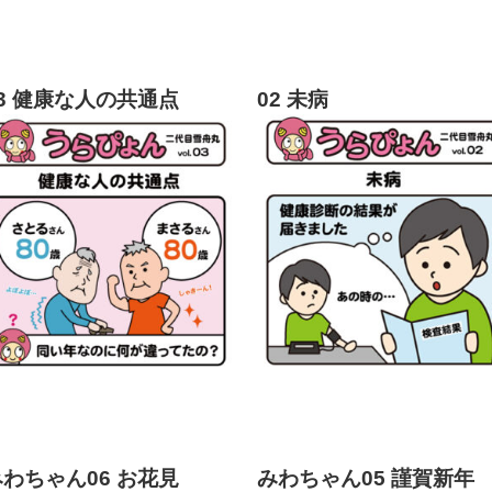
03 健康な人の共通点
02 未病
みわちゃん06 お花見
みわちゃん05 謹賀新年