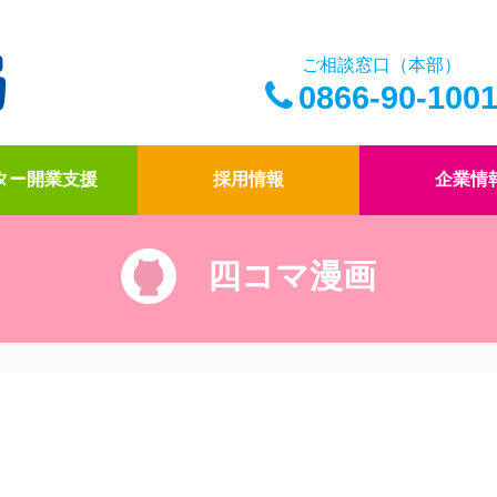
ご相談窓口（本部）
0866-90-100
ター開業支援
採用情報
企業情
四コマ漫画
アイ薬局の薬剤師
ドクター開業支援
アイ薬局の想い
四コマ漫画
アイ薬局のこだわり
社内報「アイコトバ