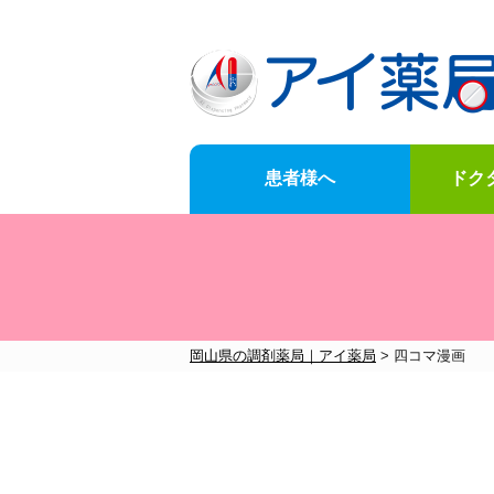
患者様へ
ドク
News
for-customer
doctor-Opening-of-business-support
Company-information
岡山県の調剤薬局｜アイ薬局
>
四コマ漫画
お知らせ一覧はこちら
メニュー一覧はこちら
メニュー一覧はこちら
メニュー一覧はこちら