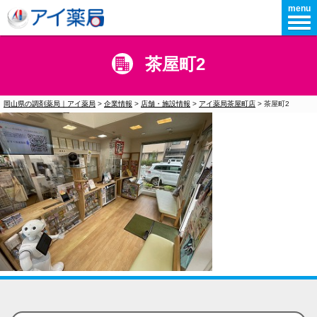
menu
茶屋町2
岡山県の調剤薬局｜アイ薬局
>
企業情報
>
店舗・施設情報
>
アイ薬局茶屋町店
>
茶屋町2