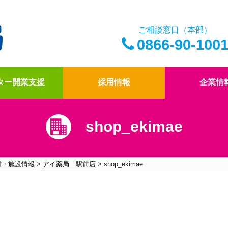
ご相談窓口（本部）
0866-90-100
ター開業支援
採用情報
企業情
shop_ekimae
アイ薬局の薬剤師
ドクター開業支援
アイ薬局の想い
四コマ漫画
アイ薬局のこだわり
社内報「アイコトバ
舗・施設情報
>
アイ薬局 駅前店
>
shop_ekimae