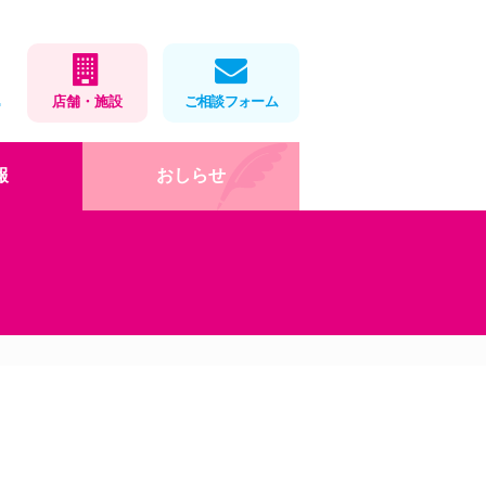
1
店舗・施設
ご相談フォーム
報
おしらせ
在宅医療
店舗・施設情報
健康教室
処方せんネット予約
会社概要
薬局製剤
福利厚生・取組
お薬をパックします
ロゴマークデザイン
」
岡大×アイ薬局寄付講座
DX・AI化
健康教室
インターンシップ(栄養学
科)
お役立ちツール