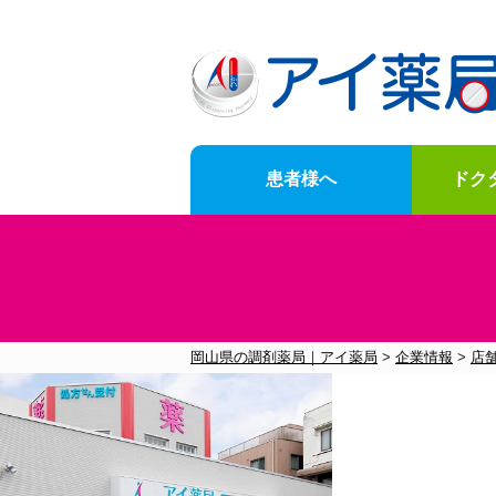
患者様へ
ドク
News
for-customer
doctor-Opening-of-business-support
Company-information
岡山県の調剤薬局｜アイ薬局
>
企業情報
>
店
お知らせ一覧はこちら
メニュー一覧はこちら
メニュー一覧はこちら
メニュー一覧はこちら