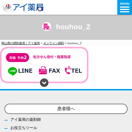
menu
houhou_2
岡山県の調剤薬局｜アイ薬局
>
オンライン調剤
>
houhou_2
患者様へ
アイ薬局の薬剤師
お役立ちツール