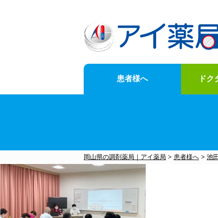
患者様へ
ドク
News
for-customer
doctor-Opening-of-business-support
Company-information
岡山県の調剤薬局｜アイ薬局
>
患者様へ
>
池
お知らせ一覧はこちら
メニュー一覧はこちら
メニュー一覧はこちら
メニュー一覧はこちら