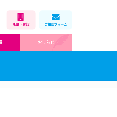
1
店舗・施設
ご相談フォーム
報
おしらせ
在宅医療
店舗・施設情報
健康教室
処方せんネット予約
会社概要
薬局製剤
福利厚生・取組
お薬をパックします
ロゴマークデザイン
」
岡大×アイ薬局寄付講座
DX・AI化
健康教室
インターンシップ(栄養学
科)
お役立ちツール