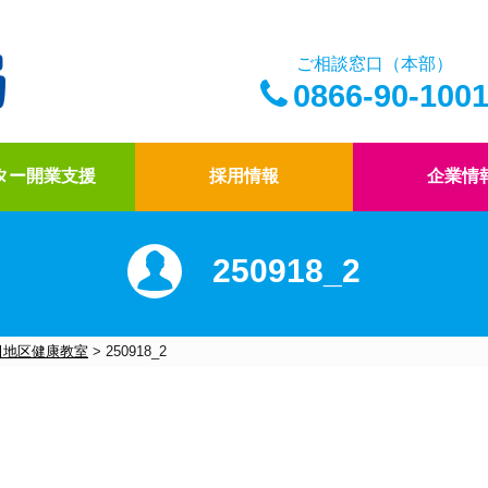
ご相談窓口（本部）
0866-90-100
ター開業支援
採用情報
企業情
250918_2
アイ薬局の薬剤師
ドクター開業支援
アイ薬局の想い
四コマ漫画
アイ薬局のこだわり
社内報「アイコトバ
田地区健康教室
>
250918_2