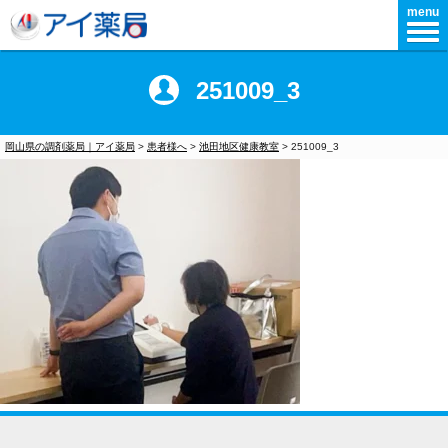
menu
251009_3
岡山県の調剤薬局｜アイ薬局
>
患者様へ
>
池田地区健康教室
>
251009_3