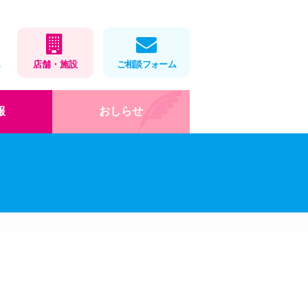
1
店舗・施設
ご相談フォーム
報
おしらせ
在宅医療
店舗・施設情報
健康教室
処方せんネット予約
会社概要
薬局製剤
福利厚生・取組
お薬をパックします
ロゴマークデザイン
」
岡大×アイ薬局寄付講座
DX・AI化
健康教室
インターンシップ(栄養学
科)
お役立ちツール