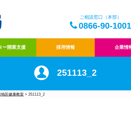
ご相談窓口（本部）
0866-90-100
ター開業支援
採用情報
企業情
251113_2
アイ薬局の薬剤師
ドクター開業支援
アイ薬局の想い
四コマ漫画
アイ薬局のこだわり
社内報「アイコトバ
田地区健康教室
>
251113_2