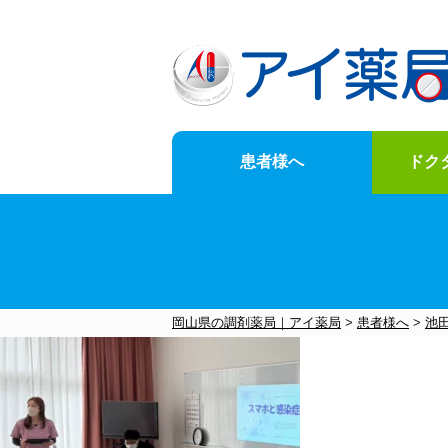
患者様へ
ドク
News
for-customer
doctor-Opening-of-business-support
Company-information
岡山県の調剤薬局｜アイ薬局
>
患者様へ
>
池
お知らせ一覧はこちら
メニュー一覧はこちら
メニュー一覧はこちら
メニュー一覧はこちら