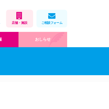
1
店舗・施設
ご相談フォーム
報
おしらせ
在宅医療
店舗・施設情報
健康教室
処方せんネット予約
会社概要
薬局製剤
福利厚生・取組
お薬をパックします
ロゴマークデザイン
」
岡大×アイ薬局寄付講座
DX・AI化
健康教室
インターンシップ(栄養学
科)
お役立ちツール