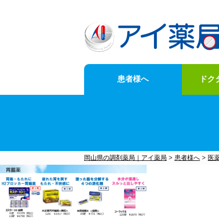
患者様へ
ドク
News
for-customer
doctor-Opening-of-business-support
Company-information
岡山県の調剤薬局｜アイ薬局
>
患者様へ
>
医
お知らせ一覧はこちら
メニュー一覧はこちら
メニュー一覧はこちら
メニュー一覧はこちら