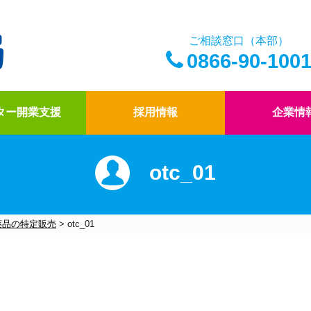
ご相談窓口（本部）
0866-90-100
ター開業支援
採用情報
企業情
otc_01
アイ薬局の薬剤師
ドクター開業支援
アイ薬局の想い
四コマ漫画
アイ薬局のこだわり
社内報「アイコトバ
薬品の特定販売
>
otc_01