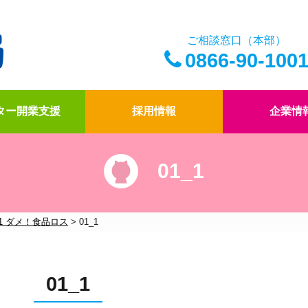
ご相談窓口（本部）
0866-90-100
ター開業支援
採用情報
企業情
01_1
アイ薬局の薬剤師
ドクター開業支援
アイ薬局の想い
四コマ漫画
アイ薬局のこだわり
社内報「アイコトバ
01 ダメ！食品ロス
>
01_1
01_1