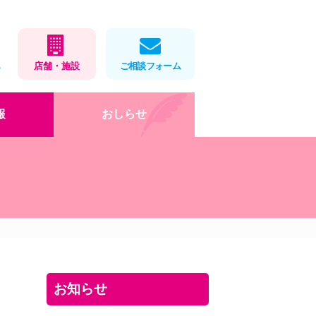
1
店舗・施設
ご相談フォーム
報
おしらせ
在宅医療
店舗・施設情報
健康教室
処方せんネット予約
会社概要
薬局製剤
福利厚生・取組
お薬をパックします
ロゴマークデザイン
」
岡大×アイ薬局寄付講座
DX・AI化
健康教室
インターンシップ(栄養学
お知らせ
科)
お役立ちツール