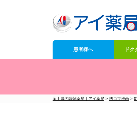
患者様へ
ドク
News
for-customer
doctor-Opening-of-business-support
Company-information
岡山県の調剤薬局｜アイ薬局
>
四コマ漫画
>
お知らせ一覧はこちら
メニュー一覧はこちら
メニュー一覧はこちら
メニュー一覧はこちら