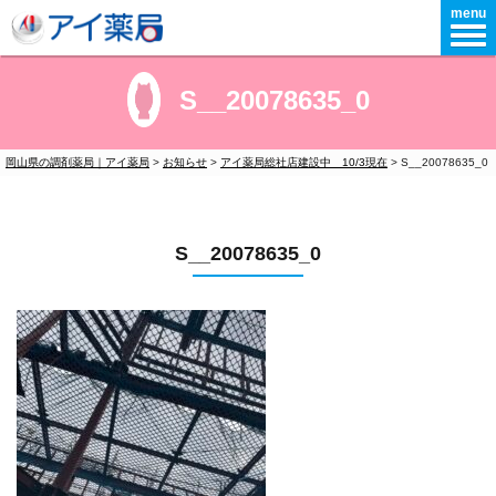
menu
S__20078635_0
岡山県の調剤薬局｜アイ薬局
>
お知らせ
>
アイ薬局総社店建設中 10/3現在
>
S__20078635_0
S__20078635_0