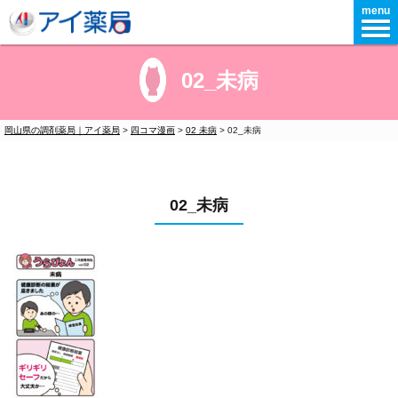
menu
02_未病
岡山県の調剤薬局｜アイ薬局
>
四コマ漫画
>
02 未病
>
02_未病
02_未病