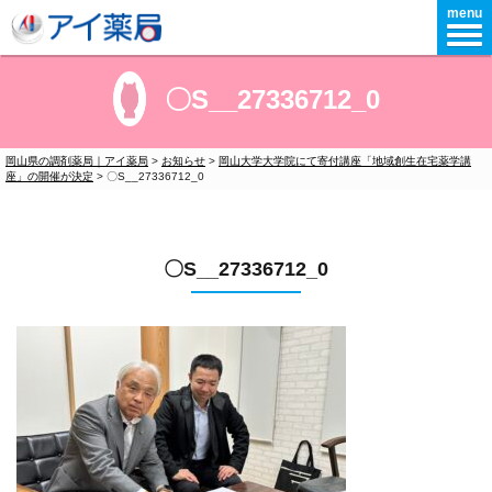
menu
〇S__27336712_0
岡山県の調剤薬局｜アイ薬局
>
お知らせ
>
岡山大学大学院にて寄付講座「地域創生在宅薬学講
座」の開催が決定
>
〇S__27336712_0
〇S__27336712_0