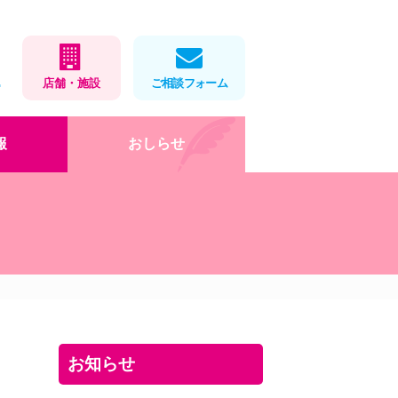
1
店舗・施設
ご相談フォーム
報
おしらせ
在宅医療
店舗・施設情報
健康教室
処方せんネット予約
会社概要
薬局製剤
福利厚生・取組
お薬をパックします
ロゴマークデザイン
」
岡大×アイ薬局寄付講座
DX・AI化
健康教室
インターンシップ(栄養学
お知らせ
科)
お役立ちツール