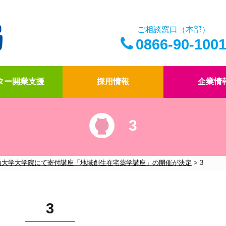
ご相談窓口（本部）
0866-90-100
ター開業支援
採用情報
企業情
3
アイ薬局の薬剤師
ドクター開業支援
アイ薬局の想い
四コマ漫画
アイ薬局のこだわり
社内報「アイコトバ
山大学大学院にて寄付講座「地域創生在宅薬学講座」の開催が決定
>
3
3