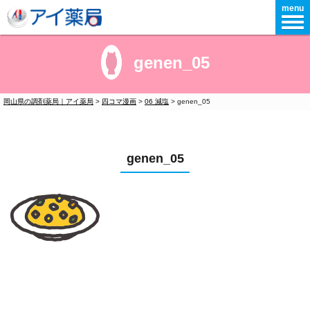
menu
genen_05
岡山県の調剤薬局｜アイ薬局
>
四コマ漫画
>
06 減塩
>
genen_05
genen_05