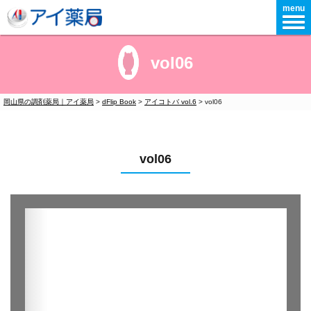
menu
vol06
岡山県の調剤薬局｜アイ薬局
>
dFlip Book
>
アイコトバ vol.6
>
vol06
vol06