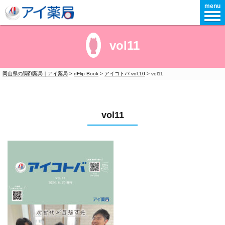
menu
vol11
岡山県の調剤薬局｜アイ薬局
>
dFlip Book
>
アイコトバ vol.10
>
vol11
vol11