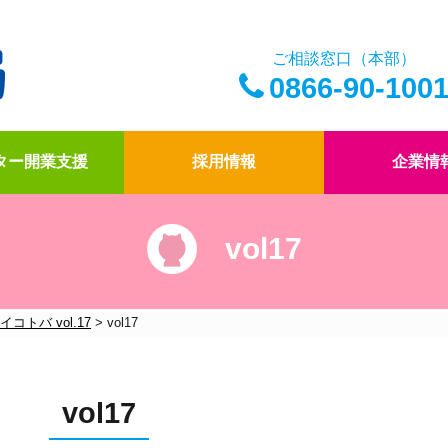
ご相談窓口（本部）
0866-90-100
ター開業支援
採用情報
企業情
vol17
アイ薬局の薬剤師
ドクター開業支援
アイ薬局の想い
四コマ漫画
アイ薬局のこだわり
社内報「アイコトバ
イコトバ vol.17
>
vol17
vol17