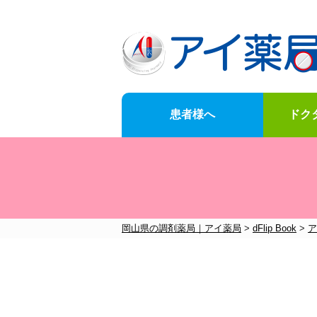
患者様へ
ドク
News
for-customer
doctor-Opening-of-business-support
Company-information
岡山県の調剤薬局｜アイ薬局
>
dFlip Book
>
ア
お知らせ一覧はこちら
メニュー一覧はこちら
メニュー一覧はこちら
メニュー一覧はこちら