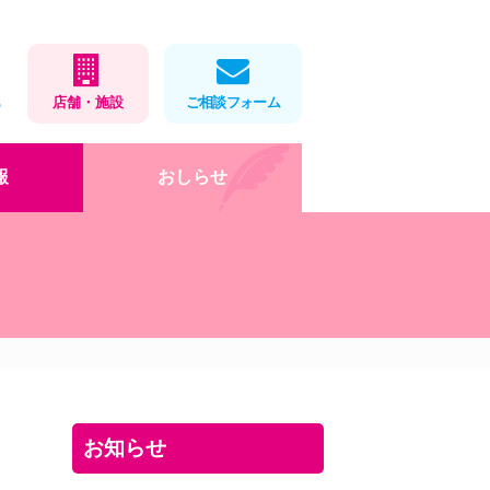
1
店舗・施設
ご相談フォーム
報
おしらせ
在宅医療
店舗・施設情報
健康教室
処方せんネット予約
会社概要
薬局製剤
福利厚生・取組
お薬をパックします
ロゴマークデザイン
」
岡大×アイ薬局寄付講座
DX・AI化
健康教室
インターンシップ(栄養学
お知らせ
科)
お役立ちツール