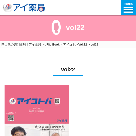
menu
vol22
岡山県の調剤薬局｜アイ薬局
>
dFlip Book
>
アイコトバVol.22
>
vol22
vol22