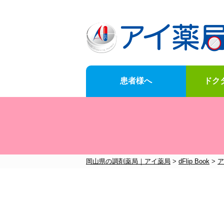
患者様へ
ドク
News
for-customer
doctor-Opening-of-business-support
Company-information
岡山県の調剤薬局｜アイ薬局
>
dFlip Book
>
ア
お知らせ一覧はこちら
メニュー一覧はこちら
メニュー一覧はこちら
メニュー一覧はこちら