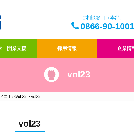
ご相談窓口（本部）
0866-90-100
ター開業支援
採用情報
企業情
vol23
アイ薬局の薬剤師
ドクター開業支援
アイ薬局の想い
四コマ漫画
アイ薬局のこだわり
社内報「アイコトバ
イコトバVol.23
>
vol23
vol23