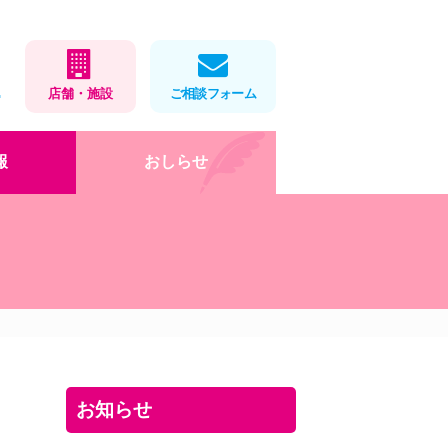
1
店舗・施設
ご相談フォーム
報
おしらせ
在宅医療
店舗・施設情報
健康教室
処方せんネット予約
会社概要
薬局製剤
福利厚生・取組
お薬をパックします
ロゴマークデザイン
」
岡大×アイ薬局寄付講座
DX・AI化
健康教室
インターンシップ(栄養学
お知らせ
科)
お役立ちツール